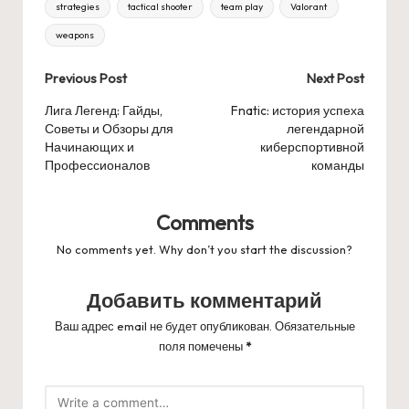
strategies
tactical shooter
team play
Valorant
weapons
Post
Previous Post
Next Post
navigation
Лига Легенд: Гайды,
Fnatic: история успеха
Советы и Обзоры для
легендарной
Начинающих и
киберспортивной
Профессионалов
команды
Comments
No comments yet. Why don’t you start the discussion?
Добавить комментарий
Ваш адрес email не будет опубликован.
Обязательные
поля помечены
*