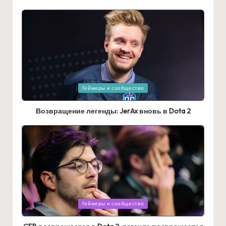
Posted
Геймеры и сообщество
in
Возвращение легенды: JerAx вновь в Dota 2
Posted
Геймеры и сообщество
in