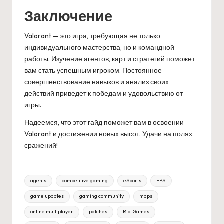
Заключение
Valorant — это игра, требующая не только
индивидуального мастерства, но и командной
работы. Изучение агентов, карт и стратегий поможет
вам стать успешным игроком. Постоянное
совершенствование навыков и анализ своих
действий приведет к победам и удовольствию от
игры.
Надеемся, что этот гайд поможет вам в освоении
Valorant и достижении новых высот. Удачи на полях
сражений!
Tags:
agents
competitive gaming
eSports
FPS
game updates
gaming community
maps
online multiplayer
patches
Riot Games