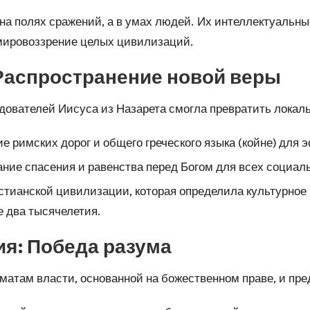
на полях сражений, а в умах людей. Их интеллектуальн
 мировоззрение целых цивилизаций.
Распространение новой веры
дователей Иисуса из Назарета смогла превратить локал
 римских дорог и общего греческого языка (койне) для
ие спасения и равенства перед Богом для всех социаль
тианской цивилизации, которая определила культурное 
 два тысячелетия.
я: Победа разума
огматам власти, основанной на божественном праве, и п