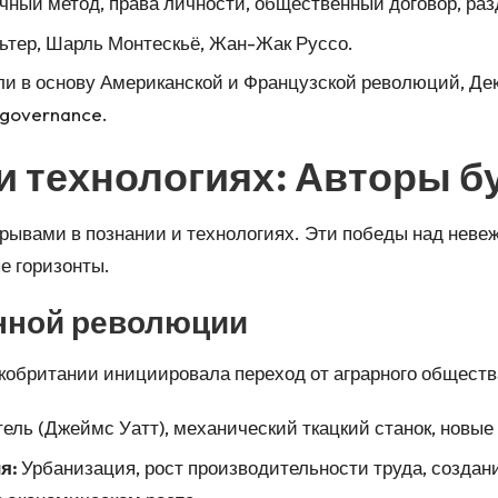
ный метод, права личности, общественный договор, раз
ьтер, Шарль Монтескьё, Жан-Жак Руссо.
и в основу Американской и Французской революций, Дек
governance.
 и технологиях: Авторы 
орывами в познании и технологиях. Эти победы над нев
е горизонты.
нной революции
кобритании инициировала переход от аграрного обществ
ель (Джеймс Уатт), механический ткацкий станок, новые
я:
Урбанизация, рост производительности труда, создан