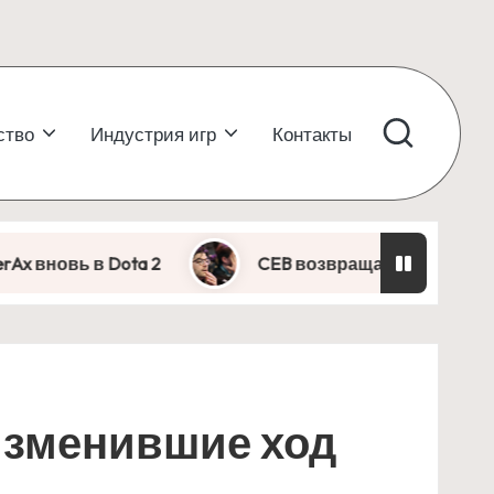
ство
Индустрия игр
Контакты
Dota 2
CEB возвращается в Dota 2: легенда 
 изменившие ход