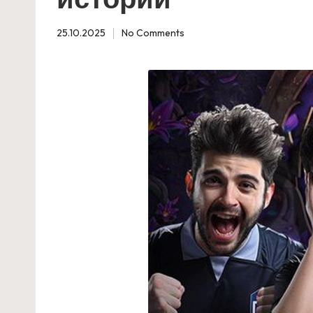
n
25.10.2025
No Comments
e