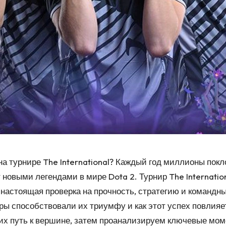
 турнире The International? Каждый год миллионы покл
 новыми легендами в мире Dota 2. Турнир The Internatio
настоящая проверка на прочность, стратегию и командны
ры способствовали их триумфу и как этот успех повлияе
х путь к вершине, затем проанализируем ключевые моме