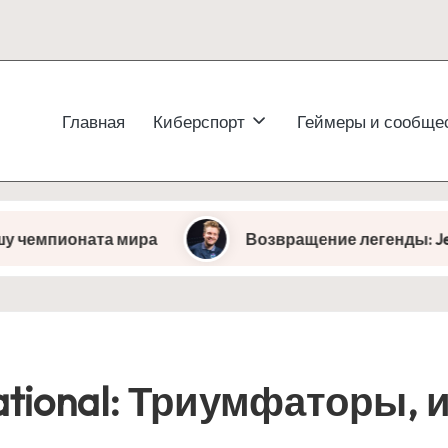
Главная
Киберспорт
Геймеры и сообще
та мира
Возвращение легенды: JerAx вновь в 
ational: Триумфаторы,