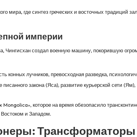
о мира, где синтез греческих и восточных традиций з
тепной империи
, Чингисхан создал военную машину, покорившую огромн
ь конных лучников, превосходная разведка, психологич
 писанного закона (Яса), развитие курьерской сети (Ям
 Mongolica», которое на время обезопасило трансконти
 Востоком и Западом.
неры: Трансформаторы 