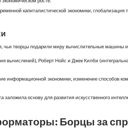
 экономическом росте.
еменной капиталистической экономики, глобализация т
хи
я, чьи творцы подарили миру вычислительные машины и
ия вычислений), Роберт Нойс и Джек Килби (интегральн
ие информационной экономики, изменение способов комм
а заложила основу для развития искусственного интелл
форматоры: Борцы за сп