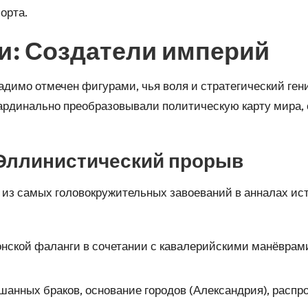
орта.
и: Создатели империй
димо отмечен фигурами, чья воля и стратегический ге
кардинально преобразовывали политическую карту мира, 
 Эллинистический прорыв
из самых головокружительных завоеваний в анналах ист
ской фаланги в сочетании с кавалерийскими манёврам
нных браков, основание городов (Александрия), распро