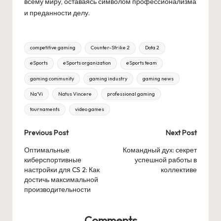
всему миру, оставаясь символом профессионализма
и преданности делу.
Tags:
competitive gaming
Counter-Strike 2
Dota 2
eSports
eSports organization
eSports team
gaming community
gaming industry
gaming news
Na'Vi
Natus Vincere
professional gaming
tournaments
video games
Post
Previous Post
Next Post
navigation
Оптимальные
Командный дух: секрет
киберспортивные
успешной работы в
настройки для CS 2: Как
коллективе
достичь максимальной
производительности
Comments