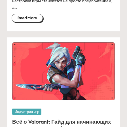
настройки игры становятся не просто предпочтением,
а…
Read More
Posted
Индустрия игр
in
Всё о Valorant: Гайд для начинающих