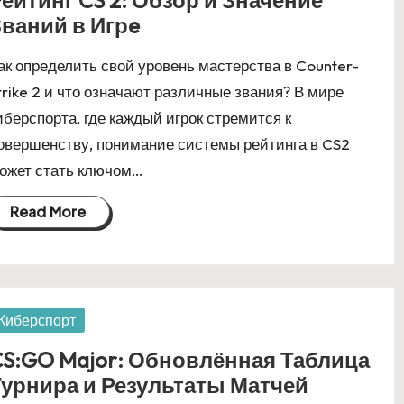
ейтинг CS 2: Обзор и Значение
ваний в Игрe
ак определить свой уровень мастерства в Counter-
trike 2 и что означают различные звания? В мире
иберспорта, где каждый игрок стремится к
овершенству, понимание системы рейтинга в CS2
ожет стать ключом…
Read More
osted
Киберспорт
S:GO Major: Обновлённая Таблица
урнира и Результаты Матчей