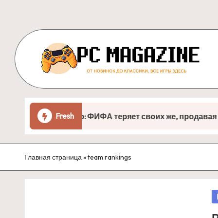
Skip
to
content
P
От
новинок
C
до
Fresh
опнул дверью: ФИФА теряет своих же, продавая душу 
M
классики,
все
a
игры
Главная страница
»
team rankings
g
здесь
a
P
zi
in