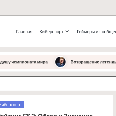
Главная
Киберспорт
Геймеры и сообще
чемпионата мира
Возвращение легенды: JerAx 
osted
Киберспорт