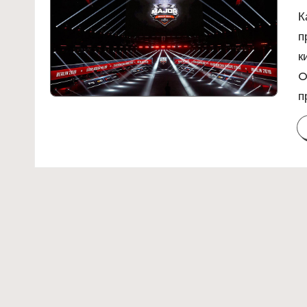
К
п
к
O
п