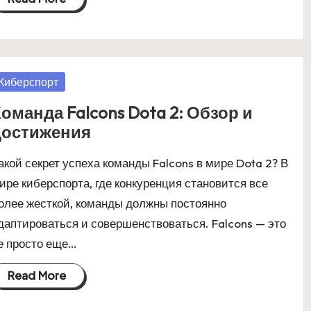
osted
Киберспорт
оманда Falcons Dota 2: Обзор и
достижения
акой секрет успеха команды Falcons в мире Dota 2? В
ире киберспорта, где конкуренция становится все
олее жесткой, команды должны постоянно
даптироваться и совершенствоваться. Falcons — это
е просто еще…
Read More