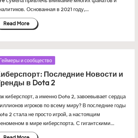
ire сумела привлечь внимание многих фанатов и
налитиков. Основанная в 2021 году,…
Read More
osted
Геймеры и сообщество
Киберспорт: Последние Новости и
ренды в Dota 2
ак киберспорт, а именно Dota 2, завоевывает сердца
иллионов игроков по всему миру? В последние годы
ota 2 стала не просто игрой, а настоящим
еноменом в мире киберспорта. С гигантскими…
Read More