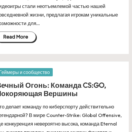
идеоигры стали неотъемлемой частью нашей
овседневной жизни, предлагая игрокам уникальные
озможности для…
Read More
osted
Геймеры и сообщество
Вечный Огонь: Команда CS:GO,
Покоряющая Вершины
то делает команду по киберспорту действительно
егендарной? В мире Counter-Strike: Global Offensive,
де конкуренция невероятно высока, команда Eternal