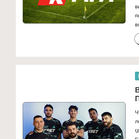
в
п
в
P
in
Ч
л
г