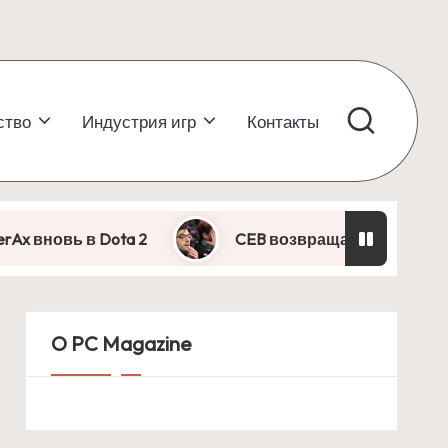
ство
Индустрия игр
Контакты
в Dota 2
CEB возвращается в Dota 2: легенд
O PC Magazine