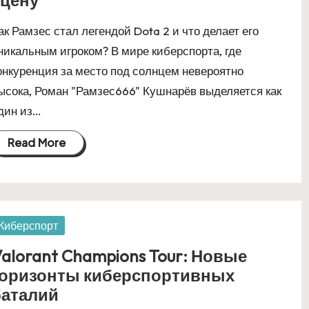
сцену
ак Рамзес стал легендой Dota 2 и что делает его
никальным игроком? В мире киберспорта, где
онкуренция за место под солнцем невероятно
ысока, Роман "Рамзес666" Кушнарёв выделяется как
дин из…
Read More
osted
Киберспорт
alorant Champions Tour: Новые
горизонты киберспортивных
баталий