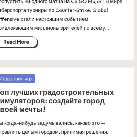
ропустить ни одного матча на CS:GO Major? В мире
иберспорта турниры по Counter-Strike: Global
ffensive стали настоящим событием,
ривлекающим миллионы зрителей по всему…
Read More
osted
Индустрия игр
Топ лучших градостроительных
имуляторов: создайте город
своей мечты!
ы когда-нибудь задумывались, каково это —
правлять целым городом, принимая решения,