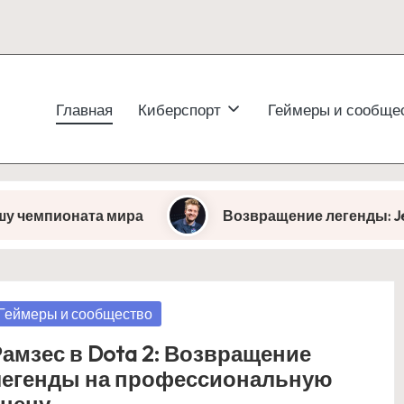
Главная
Киберспорт
Геймеры и сообще
ната мира
Возвращение легенды: JerAx вновь 
osted
Геймеры и сообщество
амзес в Dota 2: Возвращение
легенды на профессиональную