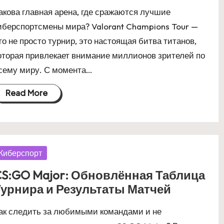
акова главная арена, где сражаются лучшие
иберспортсмены мира? Valorant Champions Tour —
то не просто турнир, это настоящая битва титанов,
оторая привлекает внимание миллионов зрителей по
сему миру. С момента…
Read More
osted
Киберспорт
S:GO Major: Обновлённая Таблица
урнира и Результаты Матчей
ак следить за любимыми командами и не